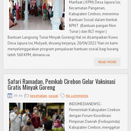
Manfaat ( KPM) Desa Japura lor,
Kecamatan Pangenan,
Kabupaten Cirebon, menerima
Bantuan Sosial dalam bentuk
BPNT (Bantuan pangan Non
Tunai ) dan BLT migor (
Bantuan Langsung Tunai Minyak Goreng) Hal ini disampaikan Kuwu
Desa Japura lor, Mulyadi, diruang kerjanya, 20/04/2022."Hari ini kami
menyelenggarakan program penyaluran bantuan sosial bagi kurang
lebih 560 KPM, dimana ua
READ MORE
Safari Ramadan, Pemkab Cirebon Gelar Vaksinasi
Gratis Minyak Goreng
09.46
kesehatan
,
sosial
No comments
INDOMEDIANEWSC-
Pemerintah Kabupaten Cirebon
dengan Forum Koordinasi
Pimpinan Daerah (Forkopimda)
Kabupaten Cirebon, menggelar