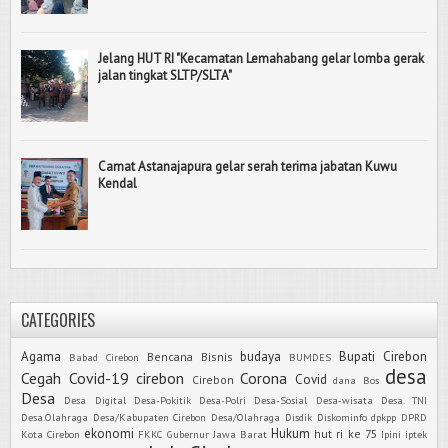
Jelang HUT RI "Kecamatan Lemahabang gelar lomba gerak
jalan tingkat SLTP/SLTA"
Camat Astanajapura gelar serah terima jabatan Kuwu
Kendal
CATEGORIES
Agama
budaya
Bupati Cirebon
Bencana
Bisnis
Babad Cirebon
BUMDES
desa
Cegah Covid-19
cirebon
Corona
Covid
Cirebon
dana Bos
Desa
Desa Digital
Desa-Pokitik
Desa-Polri
Desa-Sosial
Desa-wisata
Desa. TNI
Desa.Olahraga
Desa/Kabupaten Cirebon
Desa/Olahraga
Disdik
Diskominfo
dpkpp
DPRD
ekonomi
Hukum
hut ri ke 75
Kota Cirebon
FKKC
Gubernur Jawa Barat
Ipini
iptek