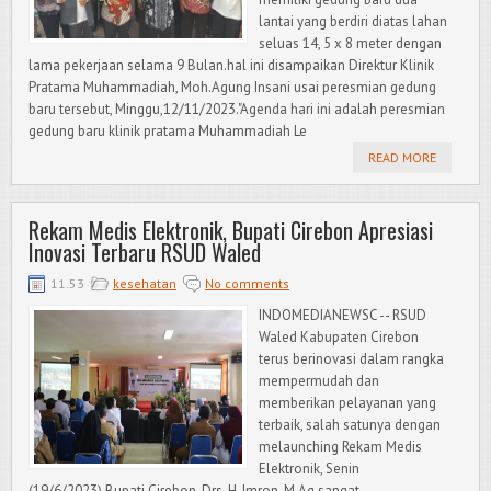
lantai yang berdiri diatas lahan
seluas 14, 5 x 8 meter dengan
lama pekerjaan selama 9 Bulan.hal ini disampaikan Direktur Klinik
Pratama Muhammadiah, Moh.Agung Insani usai peresmian gedung
baru tersebut, Minggu,12/11/2023."Agenda hari ini adalah peresmian
gedung baru klinik pratama Muhammadiah Le
READ MORE
Rekam Medis Elektronik, Bupati Cirebon Apresiasi
Inovasi Terbaru RSUD Waled
11.53
kesehatan
No comments
INDOMEDIANEWSC -- RSUD
Waled Kabupaten Cirebon
terus berinovasi dalam rangka
mempermudah dan
memberikan pelayanan yang
terbaik, salah satunya dengan
melaunching Rekam Medis
Elektronik, Senin
(19/6/2023).Bupati Cirebon, Drs. H. Imron, M.Ag sangat