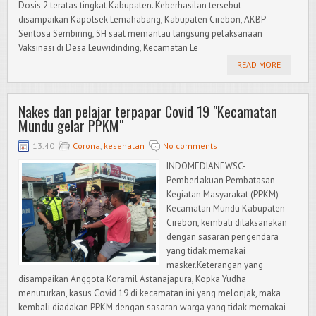
Dosis 2 teratas tingkat Kabupaten. Keberhasilan tersebut
disampaikan Kapolsek Lemahabang, Kabupaten Cirebon, AKBP
Sentosa Sembiring, SH saat memantau langsung pelaksanaan
Vaksinasi di Desa Leuwidinding, Kecamatan Le
READ MORE
Nakes dan pelajar terpapar Covid 19 "Kecamatan
Mundu gelar PPKM"
13.40
Corona
,
kesehatan
No comments
INDOMEDIANEWSC-
Pemberlakuan Pembatasan
Kegiatan Masyarakat (PPKM)
Kecamatan Mundu Kabupaten
Cirebon, kembali dilaksanakan
dengan sasaran pengendara
yang tidak memakai
masker.Keterangan yang
disampaikan Anggota Koramil Astanajapura, Kopka Yudha
menuturkan, kasus Covid 19 di kecamatan ini yang melonjak, maka
kembali diadakan PPKM dengan sasaran warga yang tidak memakai