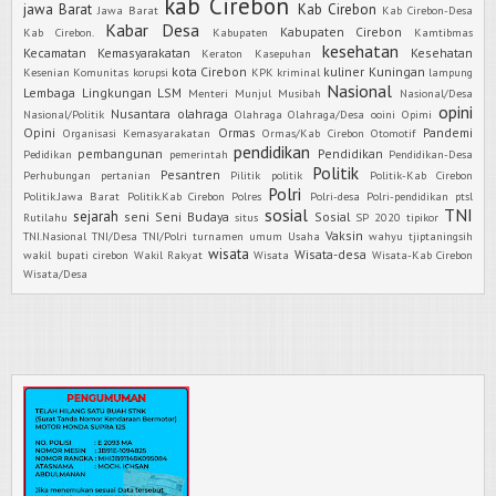
kab Cirebon
jawa Barat
Kab Cirebon
Jawa Barat
Kab Cirebon-Desa
Kabar Desa
Kabupaten Cirebon
Kab Cirebon.
Kabupaten
Kamtibmas
kesehatan
Kecamatan
Kemasyarakatan
Kesehatan
Keraton Kasepuhan
kota Cirebon
kuliner
Kuningan
Kesenian
Komunitas
korupsi
KPK
kriminal
lampung
Nasional
Lembaga
Lingkungan
LSM
Menteri
Munjul
Musibah
Nasional/Desa
opini
Nusantara
olahraga
Nasional/Politik
Olahraga
Olahraga/Desa
ooini
Opimi
Opini
Ormas
Pandemi
Organisasi Kemasyarakatan
Ormas/Kab Cirebon
Otomotif
pendidikan
pembangunan
Pendidikan
Pedidikan
pemerintah
Pendidikan-Desa
Politik
Pesantren
Perhubungan
pertanian
Pilitik
politik
Politik-Kab Cirebon
Polri
Politik.Jawa Barat
Politik.Kab Cirebon
Polres
Polri-desa
Polri-pendidikan
ptsl
sosial
TNI
sejarah
seni
Seni Budaya
Sosial
Rutilahu
situs
SP 2020
tipikor
Vaksin
TNI.Nasional
TNI/Desa
TNI/Polri
turnamen
umum
Usaha
wahyu tjiptaningsih
wisata
Wisata-desa
wakil bupati cirebon
Wakil Rakyat
Wisata
Wisata-Kab Cirebon
Wisata/Desa