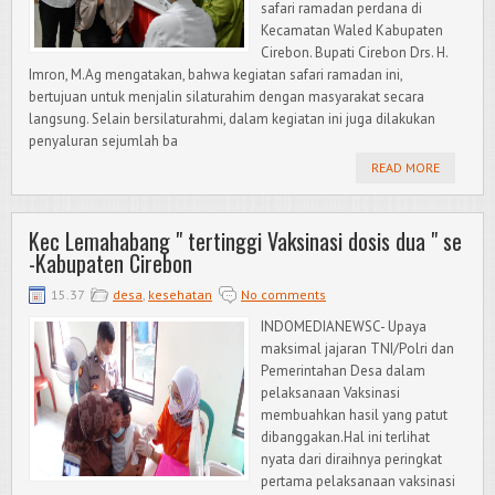
safari ramadan perdana di
Kecamatan Waled Kabupaten
Cirebon. Bupati Cirebon Drs. H.
Imron, M.Ag mengatakan, bahwa kegiatan safari ramadan ini,
bertujuan untuk menjalin silaturahim dengan masyarakat secara
langsung. Selain bersilaturahmi, dalam kegiatan ini juga dilakukan
penyaluran sejumlah ba
READ MORE
Kec Lemahabang " tertinggi Vaksinasi dosis dua " se
-Kabupaten Cirebon
15.37
desa
,
kesehatan
No comments
INDOMEDIANEWSC- Upaya
maksimal jajaran TNI/Polri dan
Pemerintahan Desa dalam
pelaksanaan Vaksinasi
membuahkan hasil yang patut
dibanggakan.Hal ini terlihat
nyata dari diraihnya peringkat
pertama pelaksanaan vaksinasi