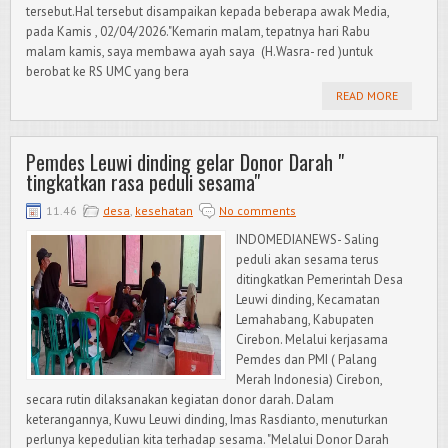
tersebut.Hal tersebut disampaikan kepada beberapa awak Media,
pada Kamis , 02/04/2026."Kemarin malam, tepatnya hari Rabu
malam kamis, saya membawa ayah saya (H.Wasra- red )untuk
berobat ke RS UMC yang bera
READ MORE
Pemdes Leuwi dinding gelar Donor Darah "
tingkatkan rasa peduli sesama"
11.46
desa
,
kesehatan
No comments
INDOMEDIANEWS- Saling
peduli akan sesama terus
ditingkatkan Pemerintah Desa
Leuwi dinding, Kecamatan
Lemahabang, Kabupaten
Cirebon. Melalui kerjasama
Pemdes dan PMI ( Palang
Merah Indonesia) Cirebon,
secara rutin dilaksanakan kegiatan donor darah. Dalam
keterangannya, Kuwu Leuwi dinding, Imas Rasdianto, menuturkan
perlunya kepedulian kita terhadap sesama. "Melalui Donor Darah