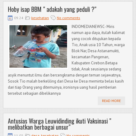
Hoby isap BBM " adakah yang peduli ?"
09.24
kesehatan
No comments
INDOMEDIANEWSC- Miris
namun apa daya, itulah kalimat
yang cocok ditujukan kepada
Tio, Anak usia 10 Tahun, warga
Blok Nar, Desa Astanamukti,
kecamatan Pangenan,
Kabupaten Cirebon.Betapa
tidak, Anak seusianya sedang
asyik menuntut ilmu dan bercengkrama dengan teman sejawatnya,
Sosok Tio malah berkeliling dari Desa ke Desa meminta belas kasih
dari tiap Orang yang ditemuinya, ironisnya uang hasil pemberian
tersebut sebagian dibelikannya
READ MORE
Antusias Warga Leuwidinding ikuti Vaksinasi "
melibatkan berbagai unsur"
11.02
desa
,
kesehatan
No comments