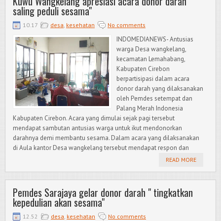
Kuwu Wangkelang apresiasi acara donor darah "
saling peduli sesama"
10.17
desa
,
kesehatan
No comments
INDOMEDIANEWS- Antusias
warga Desa wangkelang,
kecamatan Lemahabang,
Kabupaten Cirebon
berpartisipasi dalam acara
donor darah yang dilaksanakan
oleh Pemdes setempat dan
Palang Merah Indonesia
Kabupaten Cirebon. Acara yang dimulai sejak pagi tersebut
mendapat sambutan antusias warga untuk ikut mendonorkan
darahnya demi membantu sesama. Dalam acara yang dilaksanakan
di Aula kantor Desa wangkelang tersebut mendapat respon dan
READ MORE
Pemdes Sarajaya gelar donor darah " tingkatkan
kepedulian akan sesama"
12.52
desa
,
kesehatan
No comments