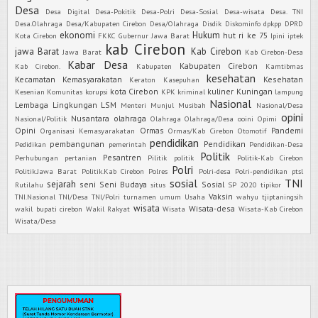
Desa
Desa Digital
Desa-Pokitik
Desa-Polri
Desa-Sosial
Desa-wisata
Desa. TNI
Desa.Olahraga
Desa/Kabupaten Cirebon
Desa/Olahraga
Disdik
Diskominfo
dpkpp
DPRD
ekonomi
Hukum
hut ri ke 75
Kota Cirebon
FKKC
Gubernur Jawa Barat
Ipini
iptek
kab Cirebon
jawa Barat
Kab Cirebon
Jawa Barat
Kab Cirebon-Desa
Kabar Desa
Kabupaten Cirebon
Kab Cirebon.
Kabupaten
Kamtibmas
kesehatan
Kecamatan
Kemasyarakatan
Kesehatan
Keraton Kasepuhan
kota Cirebon
kuliner
Kuningan
Kesenian
Komunitas
korupsi
KPK
kriminal
lampung
Nasional
Lembaga
Lingkungan
LSM
Menteri
Munjul
Musibah
Nasional/Desa
opini
Nusantara
olahraga
Nasional/Politik
Olahraga
Olahraga/Desa
ooini
Opimi
Opini
Ormas
Pandemi
Organisasi Kemasyarakatan
Ormas/Kab Cirebon
Otomotif
pendidikan
pembangunan
Pendidikan
Pedidikan
pemerintah
Pendidikan-Desa
Politik
Pesantren
Perhubungan
pertanian
Pilitik
politik
Politik-Kab Cirebon
Polri
Politik.Jawa Barat
Politik.Kab Cirebon
Polres
Polri-desa
Polri-pendidikan
ptsl
sosial
TNI
sejarah
seni
Seni Budaya
Sosial
Rutilahu
situs
SP 2020
tipikor
Vaksin
TNI.Nasional
TNI/Desa
TNI/Polri
turnamen
umum
Usaha
wahyu tjiptaningsih
wisata
Wisata-desa
wakil bupati cirebon
Wakil Rakyat
Wisata
Wisata-Kab Cirebon
Wisata/Desa