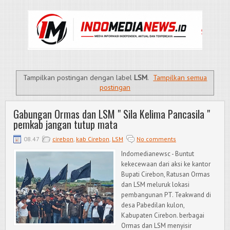
Tampilkan postingan dengan label
LSM
.
Tampilkan semua
postingan
Gabungan Ormas dan LSM " Sila Kelima Pancasila "
pemkab jangan tutup mata
08.47
cirebon
,
kab Cirebon
,
LSM
No comments
Indomedianewsc - Buntut
kekecewaan dari aksi ke kantor
Bupati Cirebon, Ratusan Ormas
dan LSM meluruk lokasi
pembangunan PT. Teakwand di
desa Pabedilan kulon,
Kabupaten Cirebon. berbagai
Ormas dan LSM menyisir