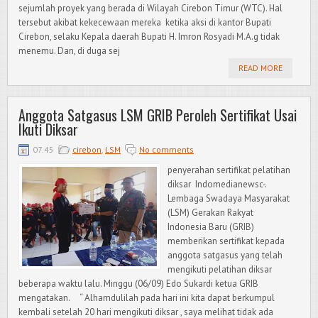
sejumlah proyek yang berada di Wilayah Cirebon Timur (WTC). Hal
tersebut akibat kekecewaan mereka ketika aksi di kantor Bupati
Cirebon, selaku Kepala daerah Bupati H. Imron Rosyadi M.A.g tidak
menemu. Dan, di duga sej
READ MORE
Anggota Satgasus LSM GRIB Peroleh Sertifikat Usai
Ikuti Diksar
07.45
cirebon
,
LSM
No comments
penyerahan sertifikat pelatihan
diksar Indomedianewsc-.
Lembaga Swadaya Masyarakat
(LSM) Gerakan Rakyat
Indonesia Baru (GRIB)
memberikan sertifikat kepada
anggota satgasus yang telah
mengikuti pelatihan diksar
beberapa waktu lalu. Minggu (06/09) Edo Sukardi ketua GRIB
mengatakan. “ Alhamdulilah pada hari ini kita dapat berkumpul
kembali setelah 20 hari mengikuti diksar , saya melihat tidak ada