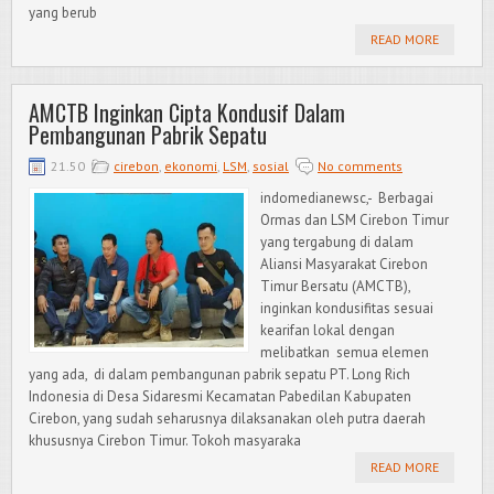
yang berub
READ MORE
AMCTB Inginkan Cipta Kondusif Dalam
Pembangunan Pabrik Sepatu
21.50
cirebon
,
ekonomi
,
LSM
,
sosial
No comments
indomedianewsc,- Berbagai
Ormas dan LSM Cirebon Timur
yang tergabung di dalam
Aliansi Masyarakat Cirebon
Timur Bersatu (AMCTB),
inginkan kondusifitas sesuai
kearifan lokal dengan
melibatkan semua elemen
yang ada, di dalam pembangunan pabrik sepatu PT. Long Rich
Indonesia di Desa Sidaresmi Kecamatan Pabedilan Kabupaten
Cirebon, yang sudah seharusnya dilaksanakan oleh putra daerah
khususnya Cirebon Timur. Tokoh masyaraka
READ MORE