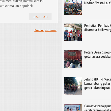
inya menuturkan, bahwa saat itu
Nadran "Pesta Laut
ngatasnamakan Kapolsek
READ MORE
Perhatian Pemkab 
disambut baik war
Postingan Lama
Petani Desa Cipeuj
gelar acara sedek
Jelang HUT RI "Ke
Lemahabang gelar
gerak jalan tingkat
Camat Astanajapur
serah terima jaba