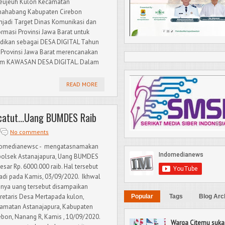
eujeuh Kulon Kecamatan
ahabang Kabupaten Cirebon
jadi Target Dinas Komunikasi dan
ormasi Provinsi Jawa Barat untuk
adikan sebagai DESA DIGITAL Tahun
 Provinsi Jawa Barat merencanakan
ram KAWASAN DESA DIGITAL. Dalam
READ MORE
catut...Uang BUMDES Raib
No comments
domedianewsc - mengatasnamakan
olsek Astanajapura, Uang BUMDES
esar Rp. 6000.000 raib. Hal tersebut
jadi pada Kamis, 03/09/2020. Ikhwal
bnya uang tersebut disampaikan
retaris Desa Mertapada kulon,
Popular
Tags
Blog Arc
amatan Astanajapura, Kabupaten
ebon, Nanang R, Kamis , 10/09/2020.
Warga Citemu suka