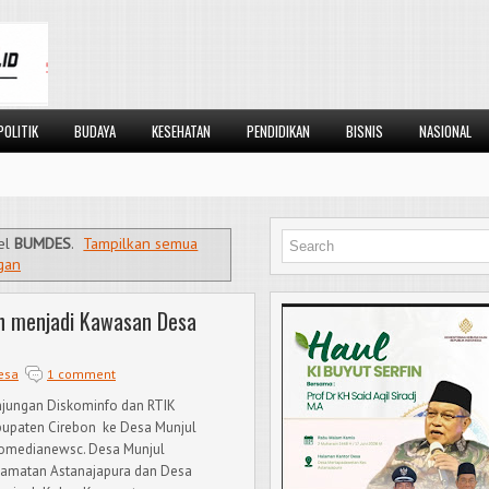
POLITIK
BUDAYA
KESEHATAN
PENDIDIKAN
BISNIS
NASIONAL
el
BUMDES
.
Tampilkan semua
gan
an menjadi Kawasan Desa
esa
1 comment
jungan Diskominfo dan RTIK
upaten Cirebon ke Desa Munjul
omedianewsc. Desa Munjul
amatan Astanajapura dan Desa