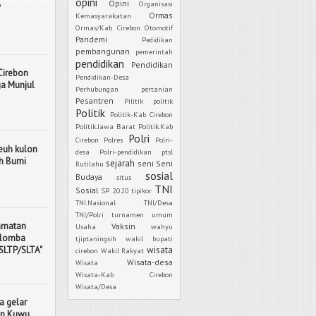
opini
Opini
Organisasi
"
Ormas
Kemasyarakatan
Ormas/Kab Cirebon
Otomotif
Pandemi
Pedidikan
pembangunan
pemerintah
pendidikan
Pendidikan
Cirebon
Pendidikan-Desa
ga Munjul
Perhubungan
pertanian
Pesantren
Pilitik
politik
Politik
Politik-Kab Cirebon
Politik.Jawa Barat
Politik.Kab
Polri
Cirebon
Polres
Polri-
euh kulon
desa
Polri-pendidikan
ptsl
ah Bumi
sejarah
seni
Seni
Rutilahu
sosial
Budaya
situs
TNI
Sosial
SP 2020
tipikor
TNI.Nasional
TNI/Desa
TNI/Polri
turnamen
umum
camatan
Vaksin
Usaha
wahyu
 lomba
tjiptaningsih
wakil bupati
 SLTP/SLTA"
wisata
cirebon
Wakil Rakyat
Wisata-desa
Wisata
Wisata-Kab Cirebon
Wisata/Desa
a gelar
tan Kuwu