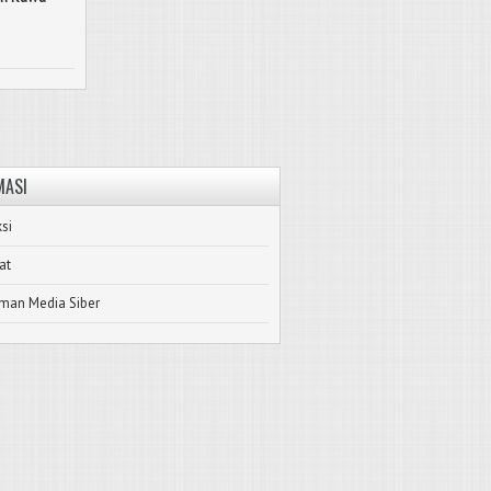
MASI
si
at
man Media Siber