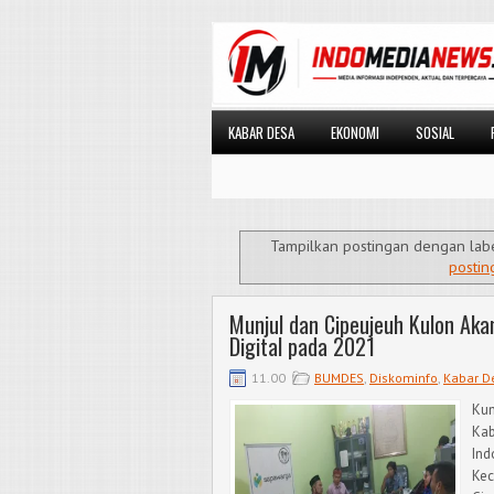
KABAR DESA
EKONOMI
SOSIAL
Tampilkan postingan dengan lab
postin
Munjul dan Cipeujeuh Kulon Ak
Digital pada 2021
11.00
BUMDES
,
Diskominfo
,
Kabar D
Kun
Kab
Ind
Kec