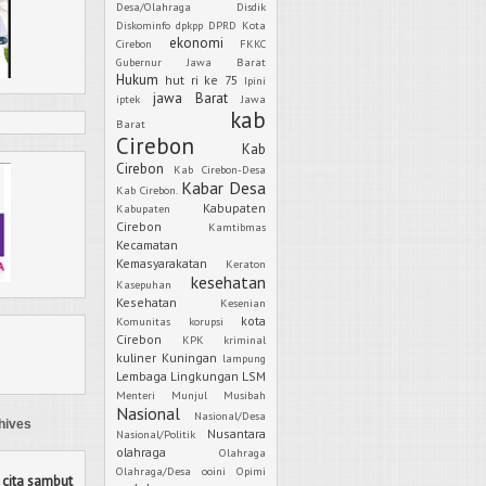
Desa/Olahraga
Disdik
Diskominfo
dpkpp
DPRD Kota
ekonomi
Cirebon
FKKC
Gubernur Jawa Barat
Hukum
hut ri ke 75
Ipini
jawa Barat
iptek
Jawa
kab
Barat
Cirebon
Kab
Cirebon
Kab Cirebon-Desa
Kabar Desa
Kab Cirebon.
Kabupaten
Kabupaten
Cirebon
Kamtibmas
Kecamatan
Kemasyarakatan
Keraton
kesehatan
Kasepuhan
Kesehatan
Kesenian
kota
Komunitas
korupsi
Cirebon
KPK
kriminal
kuliner
Kuningan
lampung
Lembaga
Lingkungan
LSM
Menteri
Munjul
Musibah
Nasional
Nasional/Desa
hives
Nusantara
Nasional/Politik
olahraga
Olahraga
Olahraga/Desa
ooini
Opimi
 cita sambut