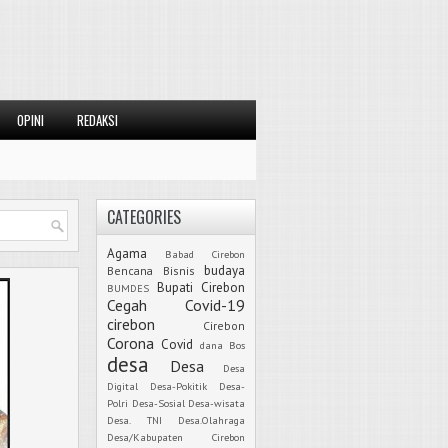
OPINI
REDAKSI
CATEGORIES
Agama
Babad Cirebon
budaya
Bencana
Bisnis
Bupati Cirebon
BUMDES
Cegah Covid-19
cirebon
Cirebon
Corona
Covid
dana Bos
desa
Desa
Desa
Digital
Desa-Pokitik
Desa-
Polri
Desa-Sosial
Desa-wisata
Desa. TNI
Desa.Olahraga
Desa/Kabupaten Cirebon