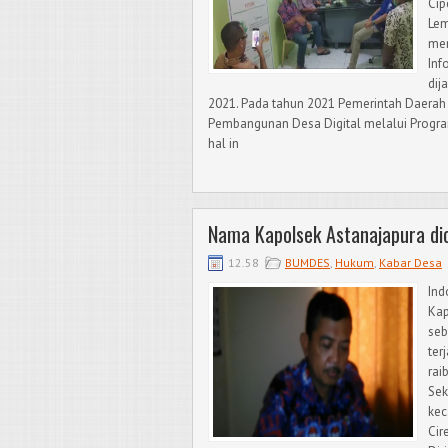
Cip
Lem
men
Inf
dij
2021. Pada tahun 2021 Pemerintah Daerah
Pembangunan Desa Digital melalui Prog
hal in
Nama Kapolsek Astanajapura di
12.58
BUMDES
,
Hukum
,
Kabar Desa
In
Kap
seb
ter
rai
Sek
kec
Cir