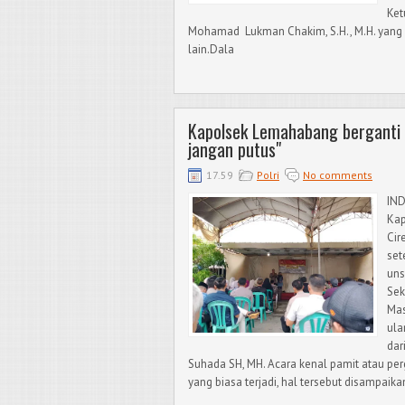
Ket
Mohamad Lukman Chakim, S.H., M.H. yang 
lain.Dala
Kapolsek Lemahabang berganti P
jangan putus"
17.59
Polri
No comments
IN
Kap
Cir
set
uns
Sek
Mas
ula
dar
Suhada SH, MH. Acara kenal pamit atau pe
yang biasa terjadi, hal tersebut disampaik