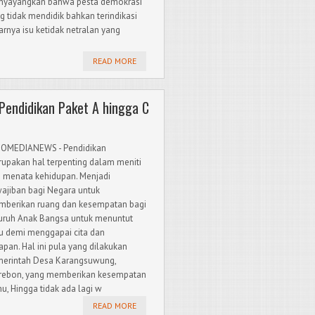
yayangkan bahwa pesta demokrasi
g tidak mendidik bahkan terindikasi
rnya isu ketidak netralan yang
READ MORE
endidikan Paket A hingga C
OMEDIANEWS - Pendidikan
upakan hal terpenting dalam meniti
 menata kehidupan. Menjadi
ajiban bagi Negara untuk
berikan ruang dan kesempatan bagi
uruh Anak Bangsa untuk menuntut
u demi menggapai cita dan
apan. Hal ini pula yang dilakukan
erintah Desa Karangsuwung,
rebon, yang memberikan kesempatan
, Hingga tidak ada lagi w
READ MORE