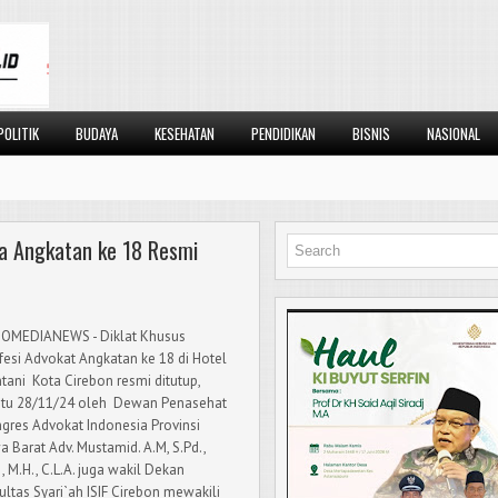
POLITIK
BUDAYA
KESEHATAN
PENDIDIKAN
BISNIS
NASIONAL
a Angkatan ke 18 Resmi
OMEDIANEWS - Diklat Khusus
fesi Advokat Angkatan ke 18 di Hotel
tani Kota Cirebon resmi ditutup,
tu 28/11/24 oleh Dewan Penasehat
gres Advokat Indonesia Provinsi
a Barat Adv. Mustamid. A.M, S.Pd.,
., M.H., C.L.A. juga wakil Dekan
ultas Syari`ah ISIF Cirebon mewakili