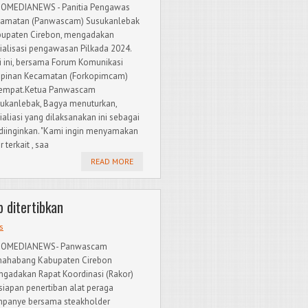
OMEDIANEWS - Panitia Pengawas
amatan (Panwascam) Susukanlebak
upaten Cirebon, mengadakan
ialisasi pengawasan Pilkada 2024.
i ini, bersama Forum Komunikasi
pinan Kecamatan (Forkopimcam)
empat.Ketua Panwascam
ukanlebak, Bagya menuturkan,
ialiasi yang dilaksanakan ini sebagai
 diinginkan. "Kami ingin menyamakan
terkait , saa
READ MORE
 ditertibkan
s
DOMEDIANEWS- Panwascam
ahabang Kabupaten Cirebon
gadakan Rapat Koordinasi (Rakor)
siapan penertiban alat peraga
panye bersama steakholder