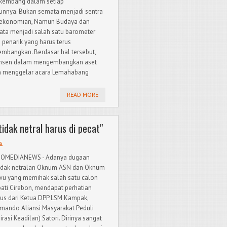
kembang dalam setiap
unnya. Bukan semata menjadi sentra
ekonomian, Namun Budaya dan
ata menjadi salah satu barometer
 penarik yang harus terus
embangkan. Berdasar hal tersebut,
onsen dalam mengembangkan aset
kan menggelar acara Lemahabang
READ MORE
dak netral harus di pecat"
s
DOMEDIANEWS - Adanya dugaan
idak netralan Oknum ASN dan Oknum
u yang memihak salah satu calon
ati Cirebon, mendapat perhatian
us dari Ketua DPP LSM Kampak,
mando Aliansi Masyarakat Peduli
irasi Keadilan) Satori. Dirinya sangat