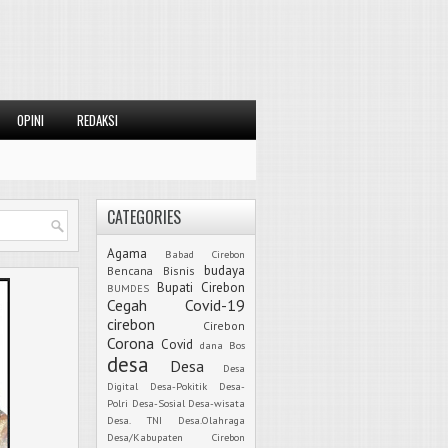
OPINI
REDAKSI
CATEGORIES
Agama
Babad Cirebon
budaya
Bencana
Bisnis
Bupati Cirebon
BUMDES
Cegah Covid-19
cirebon
Cirebon
Corona
Covid
dana Bos
desa
Desa
Desa
Digital
Desa-Pokitik
Desa-
Polri
Desa-Sosial
Desa-wisata
Desa. TNI
Desa.Olahraga
Desa/Kabupaten Cirebon