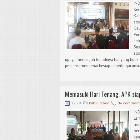
IND
Kec
Kab
sos
Kal
Pim
set
Sus
sos
upaya mencegah terjadinya hal yang tidak
persepsi mengenai kesiapan berbagai unsur 
Memasuki Hari Tenang, APK siap
12.28
kab Cirebon
No comment
IN
Lem
men
per
kam