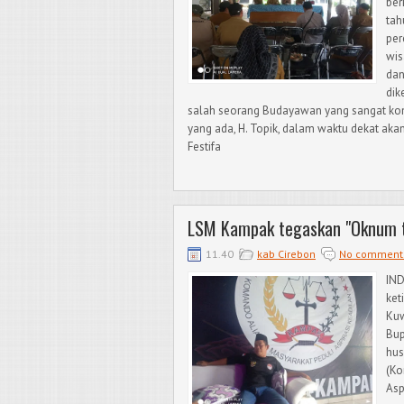
ber
tah
per
wis
dan
dik
salah seorang Budayawan yang sangat k
yang ada, H. Topik, dalam waktu dekat a
Festifa
LSM Kampak tegaskan "Oknum ti
11.40
kab Cirebon
No comment
IN
ket
Kuw
Bup
hus
(Ko
Asp