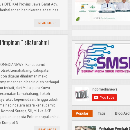
ua DPD KAI Provinsi Jawa Barat Adv.
berhalangan hadir karena ada tugas
READ MORE
impinan " silaturahmi
DOMEDIANEWS- Kenal pamit
olsek Lemahabang, Kabupaten
ebon digelar dihalaman mako
empat dengan dihadiri oleh berbagai
ur terkait, dari Mulai para Kuwu
ecamatan Lemahabang, Tokoh
yarakat, kepemudaan, hingga tokoh
ma hadir dalam acara kenal pamit
i Kompol Sutarja, SH, MH ke AKP
Popular
Tags
Blog Arc
rgantian anggota Polri merupakan hal
an Kompol S
Perhatian Pemkab 
READ MORE