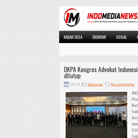
KABAR DESA
EKONOMI
SOSIAL
DKPA Kongres Advokat Indonesi
ditutup
09.18
Nasional
No comments
IND
Pro
Ben
Sab
Kon
Jaw
S.H
Fak