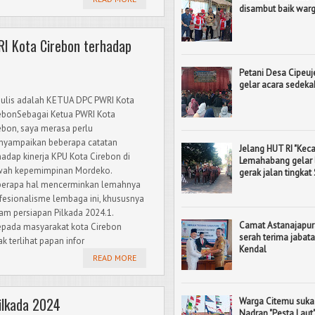
disambut baik war
I Kota Cirebon terhadap
Petani Desa Cipeuj
gelar acara sedek
ulis adalah KETUA DPC PWRI Kota
ebonSebagai Ketua PWRI Kota
ebon, saya merasa perlu
yampaikan beberapa catatan
Jelang HUT RI "Ke
hadap kinerja KPU Kota Cirebon di
Lemahabang gelar
ah kepemimpinan Mordeko.
gerak jalan tingkat
erapa hal mencerminkan lemahnya
fesionalisme lembaga ini, khususnya
am persiapan Pilkada 2024.1.
Camat Astanajapur
 kepada masyarakat kota Cirebon
serah terima jaba
k terlihat papan infor
Kendal
READ MORE
ilkada 2024
Warga Citemu suka
Nadran "Pesta Laut