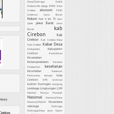
Desa/Olahraga
Disdik
Diskominfo
dpkpp
DPRD Kota
ekonomi
Cirebon
FKKC
Gubernur Jawa Barat
Hukum
hut ri ke 75
Ipini
jawa Barat
iptek
Jawa
kab
Barat
Cirebon
Kab
Cirebon
Kab Cirebon-Desa
Kabar Desa
Kab Cirebon.
Kabupaten
Kabupaten
Cirebon
Kamtibmas
Kecamatan
Kemasyarakatan
Keraton
kesehatan
Kasepuhan
Kesehatan
Kesenian
kota
Komunitas
korupsi
Cirebon
KPK
kriminal
kuliner
Kuningan
lampung
Lembaga
Lingkungan
LSM
Menteri
Munjul
Musibah
Nasional
Nasional/Desa
hives
Nusantara
Nasional/Politik
olahraga
Olahraga
Olahraga/Desa
ooini
Opimi
Cirebon