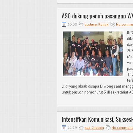
ASC dukung penuh pasangan W
13.30
budaya
,
Politik
No comme
IN
dil
dan
202
(AS
vis
pas
Tji
ter
Didi yang akrab disapa Diwong saat mengge
untuk paslon nomor urut 3 di sekretariat A
Intensifkan Komunikasi, Sukses
11.29
kab Cirebon
No comment