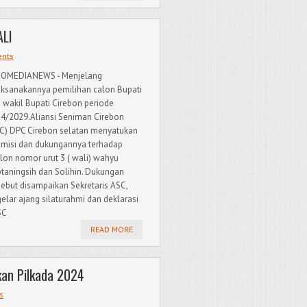
ALI
nts
DOMEDIANEWS - Menjelang
aksanakannya pemilihan calon Bupati
 wakil Bupati Cirebon periode
4/2029.Aliansi Seniman Cirebon
C) DPC Cirebon selatan menyatukan
i misi dan dukungannya terhadap
lon nomor urut 3 ( wali) wahyu
ptaningsih dan Solihin. Dukungan
sebut disampaikan Sekretaris ASC,
lar ajang silaturahmi dan deklarasi
SC
READ MORE
kan Pilkada 2024
s