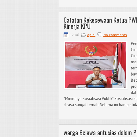
Catatan Kekecewaan Ketua PWR
Kinerja KPU
12.46
opini
No comments
Pen
Cir
Cir
men
ter
baw
Beb
pro
dal
*Minimnya Sosialisasi Publik* Sosialisasi
dirasa sangat lemah. Selama ini hampir tida
warga Belawa antusias dalam P