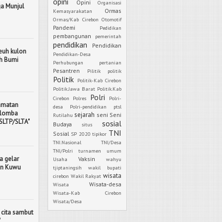
opini
Opini
Organisasi
ga Munjul
Ormas
Kemasyarakatan
Ormas/Kab Cirebon
Otomotif
Pandemi
Pedidikan
pembangunan
pemerintah
pendidikan
Pendidikan
euh kulon
Pendidikan-Desa
ah Bumi
Perhubungan
pertanian
Pesantren
Pilitik
politik
Politik
Politik-Kab Cirebon
Politik.Jawa Barat
Politik.Kab
Polri
Cirebon
Polres
Polri-
camatan
desa
Polri-pendidikan
ptsl
 lomba
sejarah
seni
Seni
Rutilahu
 SLTP/SLTA"
sosial
Budaya
situs
TNI
Sosial
SP 2020
tipikor
TNI.Nasional
TNI/Desa
TNI/Polri
turnamen
umum
a gelar
Vaksin
Usaha
wahyu
tan Kuwu
tjiptaningsih
wakil bupati
wisata
cirebon
Wakil Rakyat
Wisata-desa
Wisata
Wisata-Kab Cirebon
Wisata/Desa
 cita sambut
"