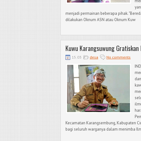
men
yan
menjadi permainan beberapa pihak. "Bereda
dilakukan Oknum ASN atau Oknum Kuw
Kuwu Karangsuwung Gratiskan P
15.03
desa
No comments
IND
mer
dan
kaw
mem
sel
ilm
har
Pem
Kecamatan Karangsembung, Kabupaten Ci
bagi seluruh warganya dalam menimba Ilmu