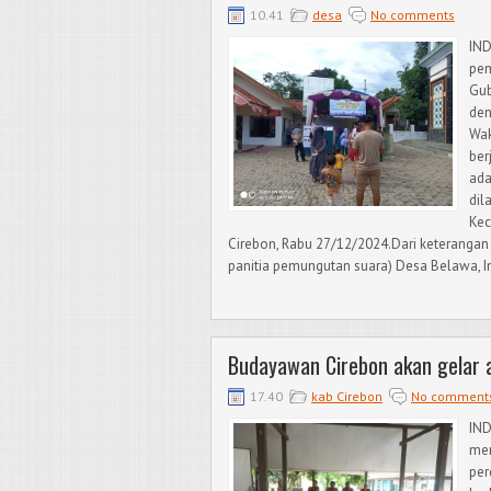
10.41
desa
No comments
IN
pem
Gub
den
Wak
ber
ada
dil
Kec
Cirebon, Rabu 27/12/2024.Dari keterangan
panitia pemungutan suara) Desa Belawa,
Budayawan Cirebon akan gelar 
17.40
kab Cirebon
No comment
IN
mer
per