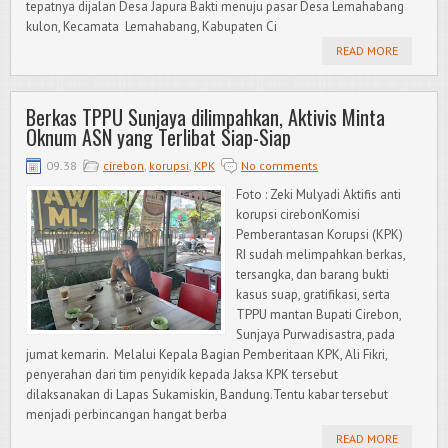
tepatnya dijalan Desa Japura Bakti menuju pasar Desa Lemahabang
kulon, Kecamata Lemahabang, Kabupaten Ci
READ MORE
Berkas TPPU Sunjaya dilimpahkan, Aktivis Minta
Oknum ASN yang Terlibat Siap-Siap
09.38
cirebon
,
korupsi
,
KPK
No comments
Foto : Zeki Mulyadi Aktifis anti
korupsi cirebonKomisi
Pemberantasan Korupsi (KPK)
RI sudah melimpahkan berkas,
tersangka, dan barang bukti
kasus suap, gratifikasi, serta
TPPU mantan Bupati Cirebon,
Sunjaya Purwadisastra, pada
jumat kemarin. Melalui Kepala Bagian Pemberitaan KPK, Ali Fikri,
penyerahan dari tim penyidik kepada Jaksa KPK tersebut
dilaksanakan di Lapas Sukamiskin, Bandung.Tentu kabar tersebut
menjadi perbincangan hangat berba
READ MORE