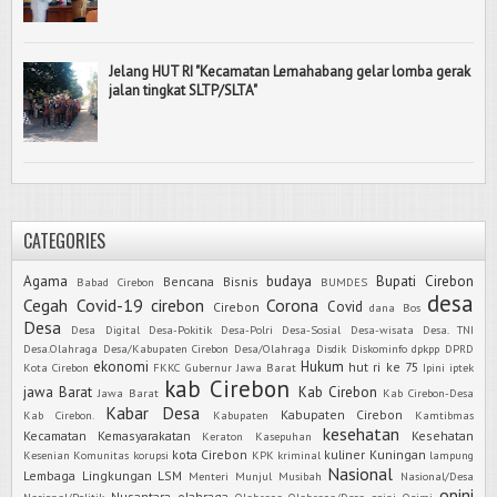
Jelang HUT RI "Kecamatan Lemahabang gelar lomba gerak
jalan tingkat SLTP/SLTA"
CATEGORIES
Agama
budaya
Bupati Cirebon
Bencana
Bisnis
Babad Cirebon
BUMDES
desa
Cegah Covid-19
cirebon
Corona
Covid
Cirebon
dana Bos
Desa
Desa Digital
Desa-Pokitik
Desa-Polri
Desa-Sosial
Desa-wisata
Desa. TNI
Desa.Olahraga
Desa/Kabupaten Cirebon
Desa/Olahraga
Disdik
Diskominfo
dpkpp
DPRD
ekonomi
Hukum
hut ri ke 75
Kota Cirebon
FKKC
Gubernur Jawa Barat
Ipini
iptek
kab Cirebon
jawa Barat
Kab Cirebon
Jawa Barat
Kab Cirebon-Desa
Kabar Desa
Kabupaten Cirebon
Kab Cirebon.
Kabupaten
Kamtibmas
kesehatan
Kecamatan
Kemasyarakatan
Kesehatan
Keraton Kasepuhan
kota Cirebon
kuliner
Kuningan
Kesenian
Komunitas
korupsi
KPK
kriminal
lampung
Nasional
Lembaga
Lingkungan
LSM
Menteri
Munjul
Musibah
Nasional/Desa
opini
Nusantara
olahraga
Nasional/Politik
Olahraga
Olahraga/Desa
ooini
Opimi