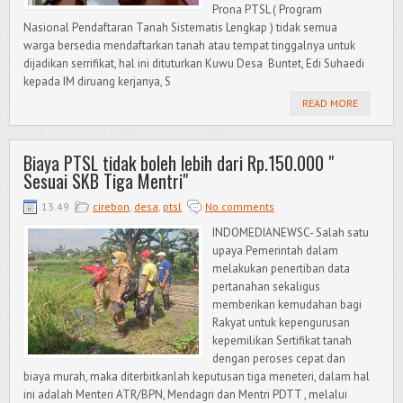
Prona PTSL ( Program
Nasional Pendaftaran Tanah Sistematis Lengkap ) tidak semua
warga bersedia mendaftarkan tanah atau tempat tinggalnya untuk
dijadikan serrifikat, hal ini dituturkan Kuwu Desa Buntet, Edi Suhaedi
kepada IM diruang kerjanya, S
READ MORE
Biaya PTSL tidak boleh lebih dari Rp.150.000 "
Sesuai SKB Tiga Mentri"
13.49
cirebon
,
desa
,
ptsl
No comments
INDOMEDIANEWSC- Salah satu
upaya Pemerintah dalam
melakukan penertiban data
pertanahan sekaligus
memberikan kemudahan bagi
Rakyat untuk kepengurusan
kepemilikan Sertifikat tanah
dengan peroses cepat dan
biaya murah, maka diterbitkanlah keputusan tiga meneteri, dalam hal
ini adalah Menteri ATR/BPN, Mendagri dan Mentri PDTT , melalui