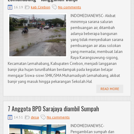
16.19
kab Cirebon
No comments
INDOMEDIANEWSC- Akibat
minimnya sarana saluran
pembuangan air, ditambah
adanya beberapa bangunan
yang tidak menyediakan sarana
pembuangan air atau solokan
yang memadai, membuat Jalan
Raya Karangsuwung-sigong,
Kecamatan Lemahabang, Kabupaten Cirebon, menjadi langganan
banjir jika hujan turunBahkan berdampak pada kegiatan belajar
mengajar Siswa-siswi SMK/SMA Muhamadiyah Lemahabang, akibat
banjir yang masuk hingga pekarangan Sekolah.Hal
READ MORE
7 Anggota BPD Sarajaya diambil Sumpah
14.51
desa
No comments
INDOMEDIANEWSC-
Pengambilan sumpah dan