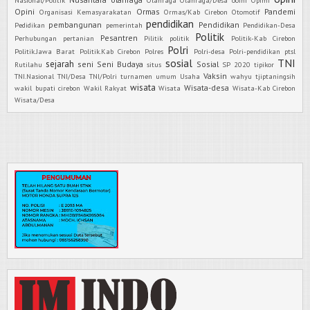
Opini
Ormas
Pandemi
Organisasi Kemasyarakatan
Ormas/Kab Cirebon
Otomotif
pendidikan
pembangunan
Pendidikan
Pedidikan
pemerintah
Pendidikan-Desa
Politik
Pesantren
Perhubungan
pertanian
Pilitik
politik
Politik-Kab Cirebon
Polri
Politik.Jawa Barat
Politik.Kab Cirebon
Polres
Polri-desa
Polri-pendidikan
ptsl
sosial
TNI
sejarah
seni
Seni Budaya
Sosial
Rutilahu
situs
SP 2020
tipikor
Vaksin
TNI.Nasional
TNI/Desa
TNI/Polri
turnamen
umum
Usaha
wahyu tjiptaningsih
wisata
Wisata-desa
wakil bupati cirebon
Wakil Rakyat
Wisata
Wisata-Kab Cirebon
Wisata/Desa