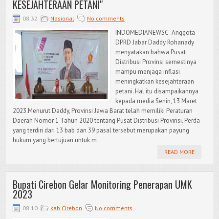
KESEJAHTERAAN PETANI"
08.32
Nasional
No comments
INDOMEDIANEWSC- Anggota
DPRD Jabar Daddy Rohanady
menyatakan bahwa Pusat
Distribusi Provinsi semestinya
mampu menjaga inflasi
meningkatkan kesejahteraan
petani. Hal itu disampaikannya
kepada media Senin, 13 Maret
2023.Menurut Daddy, Provinsi Jawa Barat telah memiliki Peraturan
Daerah Nomor 1 Tahun 2020 tentang Pusat Distribusi Provinsi. Perda
yang terdiri dari 13 bab dan 39 pasal tersebut merupakan payung
hukum yang bertujuan untuk m
READ MORE
Bupati Cirebon Gelar Monitoring Penerapan UMK
2023
08.10
kab Cirebon
No comments