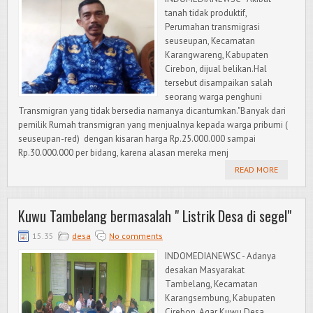
tanah tidak produktif,
Perumahan transmigrasi
seuseupan, Kecamatan
Karangwareng, Kabupaten
Cirebon, dijual belikan.Hal
tersebut disampaikan salah
seorang warga penghuni
Transmigran yang tidak bersedia namanya dicantumkan."Banyak dari
pemilik Rumah transmigran yang menjualnya kepada warga pribumi (
seuseupan-red) dengan kisaran harga Rp.25.000.000 sampai
Rp.30.000.000 per bidang, karena alasan mereka menj
READ MORE
Kuwu Tambelang bermasalah " Listrik Desa di segel"
15.35
desa
No comments
INDOMEDIANEWSC - Adanya
desakan Masyarakat
Tambelang, Kecamatan
Karangsembung, Kabupaten
Cirebon, Agar Kuwu Desa