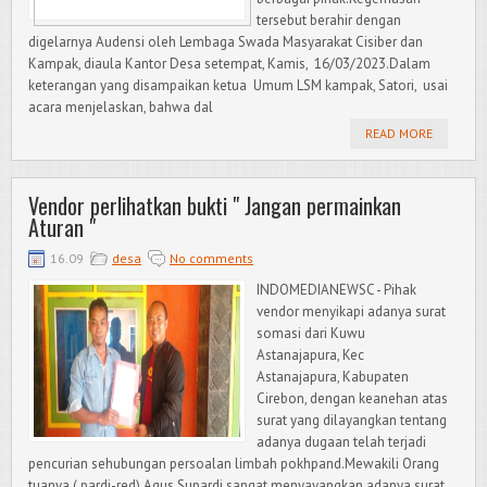
tersebut berahir dengan
digelarnya Audensi oleh Lembaga Swada Masyarakat Cisiber dan
Kampak, diaula Kantor Desa setempat, Kamis, 16/03/2023.Dalam
keterangan yang disampaikan ketua Umum LSM kampak, Satori, usai
acara menjelaskan, bahwa dal
READ MORE
Vendor perlihatkan bukti " Jangan permainkan
Aturan "
16.09
desa
No comments
INDOMEDIANEWSC - Pihak
vendor menyikapi adanya surat
somasi dari Kuwu
Astanajapura, Kec
Astanajapura, Kabupaten
Cirebon, dengan keanehan atas
surat yang dilayangkan tentang
adanya dugaan telah terjadi
pencurian sehubungan persoalan limbah pokhpand.Mewakili Orang
tuanya ( pardi-red) Agus Supardi sangat menyayangkan adanya surat