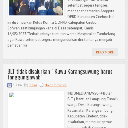
setempat segera lengser,
mendapat perhatian Anggota
DPRD Kabupaten Cirebon.Hal
ini disampaikan Ketua Komisi 1 DPRD Kabupaten Cirebon,
Sofwan.saat kunjungan kerja di Desa setempat, Kamis,
16/03/2023."Terkait adanya tuntutan warga Masyarakat Tambelang
agar Kuwu setempat segera mengundurkan diri, tentunya menjadi
perhatian ka
READ MORE
BLT tidak disalurkan " Kuwu Karangsuwung harus
tanggungjawab"
13.06
desa
No comments
INDOMEDIANEWSC- 4 Bulan
BLT ( Bantuan Langsung Tunai )
warga Desa Karangsuwung,
Kecamatan Karangsembung,
Kabupaten Cirebon, tidak
disalurkan, membuat gemas
berbagai pihak.Kegemasan