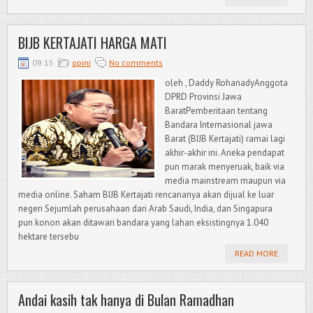
BIJB KERTAJATI HARGA MATI
09.15
opini
No comments
oleh , Daddy RohanadyAnggota
DPRD Provinsi Jawa
BaratPemberitaan tentang
Bandara Internasional jawa
Barat (BIJB Kertajati) ramai lagi
akhir-akhir ini. Aneka pendapat
pun marak menyeruak, baik via
media mainstream maupun via
media online. Saham BIJB Kertajati rencananya akan dijual ke luar
negeri Sejumlah perusahaan dari Arab Saudi, India, dan Singapura
pun konon akan ditawari bandara yang lahan eksistingnya 1.040
hektare tersebu
READ MORE
Andai kasih tak hanya di Bulan Ramadhan