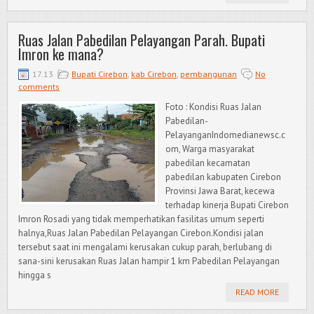
Ruas Jalan Pabedilan Pelayangan Parah. Bupati
Imron ke mana?
17.13
Bupati Cirebon
,
kab Cirebon
,
pembangunan
No
comments
Foto : Kondisi Ruas Jalan
Pabedilan-
PelayanganIndomedianewsc.c
om, Warga masyarakat
pabedilan kecamatan
pabedilan kabupaten Cirebon
Provinsi Jawa Barat, kecewa
terhadap kinerja Bupati Cirebon
Imron Rosadi yang tidak memperhatikan fasilitas umum seperti
halnya,Ruas Jalan Pabedilan Pelayangan Cirebon.Kondisi jalan
tersebut saat ini mengalami kerusakan cukup parah, berlubang di
sana-sini kerusakan Ruas Jalan hampir 1 km Pabedilan Pelayangan
hingga s
READ MORE