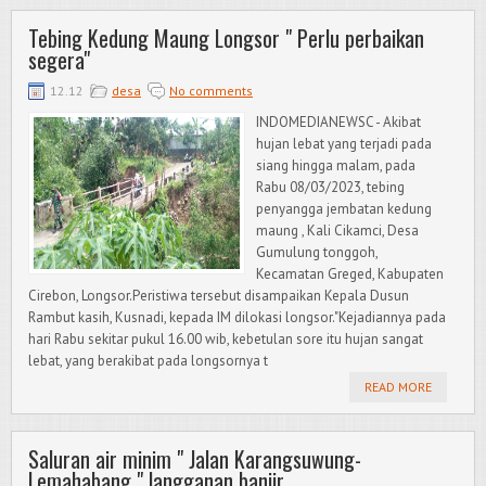
Tebing Kedung Maung Longsor " Perlu perbaikan
segera"
12.12
desa
No comments
INDOMEDIANEWSC - Akibat
hujan lebat yang terjadi pada
siang hingga malam, pada
Rabu 08/03/2023, tebing
penyangga jembatan kedung
maung , Kali Cikamci, Desa
Gumulung tonggoh,
Kecamatan Greged, Kabupaten
Cirebon, Longsor.Peristiwa tersebut disampaikan Kepala Dusun
Rambut kasih, Kusnadi, kepada IM dilokasi longsor."Kejadiannya pada
hari Rabu sekitar pukul 16.00 wib, kebetulan sore itu hujan sangat
lebat, yang berakibat pada longsornya t
READ MORE
Saluran air minim " Jalan Karangsuwung-
Lemahabang " langganan banjir