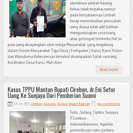
identiknya adalah barang
bekas tidak terpakai.namun
pada kenyataannya Limbah
kerap menimbulkan persoalan
yang dirasa tidak adil bahkan
menguntungkan seseorang
atau golongan terntentu.Hal ini
pula yang disayangkan oleh warga Masyarakat yang tergabung
dalam Forum Masyarakat Tiga Desa ( Fortigades ) Kanci, Kanci Kulon
dan Waruduwur.Kekecewaan tersebut disampaikan Salah seorang
Kordinator Desa Kanci, Muh Alwi
READ MORE
Kasus TPPU Mantan Bupati Cirebon, dr.Eni Setor
Uang Ke Sunjaya Dari Pemberian Suami
13.15
cirebon
,
korupsi
,
tipikor
,
Wakil Rakyat
No comments
Foto : Sidang Tipikor Sunjaya
P. Cirebon -
Indomedianewsc. Agenda
pemeriksaan saksi perkara