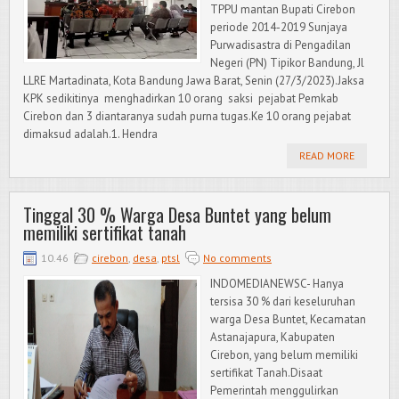
TPPU mantan Bupati Cirebon
periode 2014-2019 Sunjaya
Purwadisastra di Pengadilan
Negeri (PN) Tipikor Bandung, Jl
LLRE Martadinata, Kota Bandung Jawa Barat, Senin (27/3/2023).Jaksa
KPK sedikitinya menghadirkan 10 orang saksi pejabat Pemkab
Cirebon dan 3 diantaranya sudah purna tugas.Ke 10 orang pejabat
dimaksud adalah.1. Hendra
READ MORE
Tinggal 30 % Warga Desa Buntet yang belum
memiliki sertifikat tanah
10.46
cirebon
,
desa
,
ptsl
No comments
INDOMEDIANEWSC- Hanya
tersisa 30 % dari keseluruhan
warga Desa Buntet, Kecamatan
Astanajapura, Kabupaten
Cirebon, yang belum memiliki
sertifikat Tanah.Disaat
Pemerintah menggulirkan