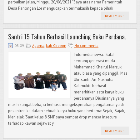
perbaikan jalan, Minggu, 20/06/2021."Saya atas nama Pemerintah
Desa Panongan Lor mengucapkan terimakasih kepada pihak
READ MORE
Santri 15 Tahun Berhasil Launching Buku Perdana.
08.09
Agama
,
kab Cirebon
No comments
Indomedianewsc- Salah
seorang generasi muda
Muhammad Khairul Marzuki
atau biasa yang dipanggil Mas
Uki santri An-Nashuha
Kalimukti berhasil
menerbitkan satu karya buku
perdananya Diusinanya yang
masih sangat belia, ia berhasil mengekspresikan pengalamanya di
pesantren ke dalam sebuah karya buku yang bertema: Sejak, Sajak,
Menjejak."Saat kelas 8 SMP saya sempat drop merasa insecure
terhadap kawan sejawat y
READ MORE