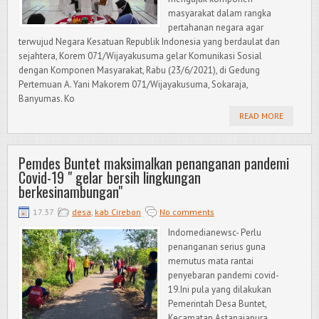
masyarakat dalam rangka
pertahanan negara agar
terwujud Negara Kesatuan Republik Indonesia yang berdaulat dan
sejahtera, Korem 071/Wijayakusuma gelar Komunikasi Sosial
dengan Komponen Masyarakat, Rabu (23/6/2021), di Gedung
Pertemuan A. Yani Makorem 071/Wijayakusuma, Sokaraja,
Banyumas. Ko
READ MORE
Pemdes Buntet maksimalkan penanganan pandemi
Covid-19 " gelar bersih lingkungan
berkesinambungan"
17.37
desa
,
kab Cirebon
No comments
Indomedianewsc- Perlu
penanganan serius guna
memutus mata rantai
penyebaran pandemi covid-
19.Ini pula yang dilakukan
Pemerintah Desa Buntet,
Kecamatan Astanajapura,