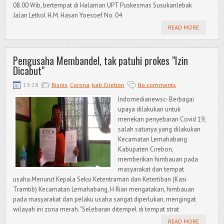
08.00 Wib, bertempat di Halaman UPT Puskesmas Susukanlebak
Jalan Letkol H.M. Hasan Yoesoef No. 04
READ MORE
Pengusaha Membandel, tak patuhi prokes "Izin
Dicabut"
19.28
Bisnis
,
Corona
,
kab Cirebon
No comments
Indomedianewsc- Berbagai
upaya dilakukan untuk
menekan penyebaran Covid 19,
salah satunya yang dilakukan
Kecamatan Lemahabang
Kabupaten Cirebon,
memberikan himbauan pada
masyarakat dan tempat
usaha.Menurut Kepala Seksi Ketentraman dan Ketertiban (Kasi
Tramtib) Kecamatan Lemahabang, H Rian mengatakan, himbauan
pada masyarakat dan pelaku usaha sangat diperlukan, mengingat
wilayah ini zona merah. "Selebaran ditempel di tempat strat
READ MORE