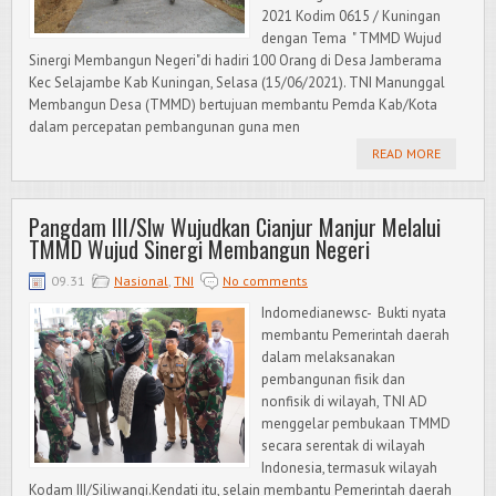
2021 Kodim 0615 / Kuningan
dengan Tema " TMMD Wujud
Sinergi Membangun Negeri"di hadiri 100 Orang di Desa Jamberama
Kec Selajambe Kab Kuningan, Selasa (15/06/2021). TNI Manunggal
Membangun Desa (TMMD) bertujuan membantu Pemda Kab/Kota
dalam percepatan pembangunan guna men
READ MORE
Pangdam III/Slw Wujudkan Cianjur Manjur Melalui
TMMD Wujud Sinergi Membangun Negeri
09.31
Nasional
,
TNI
No comments
Indomedianewsc- Bukti nyata
membantu Pemerintah daerah
dalam melaksanakan
pembangunan fisik dan
nonfisik di wilayah, TNI AD
menggelar pembukaan TMMD
secara serentak di wilayah
Indonesia, termasuk wilayah
Kodam III/Siliwangi.Kendati itu, selain membantu Pemerintah daerah