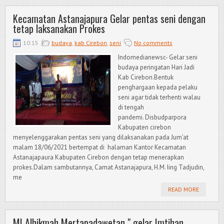
Kecamatan Astanajapura Gelar pentas seni dengan
tetap laksanakan Prokes
10.15
budaya
,
kab Cirebon
,
seni
No comments
Indomedianewsc- Gelar seni
budaya peringatan Hari Jadi
Kab Cirebon.Bentuk
penghargaan kepada pelaku
seni agar tidak terhenti walau
di tengah
pandemi. Disbudparpora
Kabupaten cirebon
menyelenggarakan pentas seni yang dilaksanakan pada Jum'at
malam 18/06/2021 bertempat di halaman Kantor Kecamatan
Astanajapaura Kabupaten Cirebon dengan tetap menerapkan
prokes.Dalam sambutannya, Camat Astanajapura, H.M. Iing Tadjudin,
me
READ MORE
MI Alhikmah Mertapadawetan " gelar Imtihan