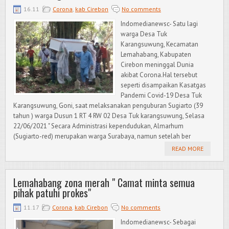
16.11
Corona
,
kab Cirebon
No comments
Indomedianewsc- Satu lagi
warga Desa Tuk
Karangsuwung, Kecamatan
Lemahabang, Kabupaten
Cirebon meninggal Dunia
akibat Corona.Hal tersebut
seperti disampaikan Kasatgas
Pandemi Covid-19 Desa Tuk
Karangsuwung, Goni, saat melaksanakan penguburan Sugiarto (39
tahun ) warga Dusun 1 RT 4 RW 02 Desa Tuk karangsuwung, Selasa
22/06/2021 " Secara Administrasi kependudukan, Almarhum
(Sugiarto-red) merupakan warga Surabaya, namun setelah ber
READ MORE
Lemahabang zona merah " Camat minta semua
pihak patuhi prokes"
11.17
Corona
,
kab Cirebon
No comments
Indomedianewsc- Sebagai