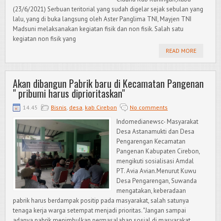
(23/6/2021) Serbuan teritorial yang sudah digelar sejak sebulan yang
lalu, yang di buka langsung oleh Aster Panglima TNI, Mayjen TNI
Madsuni melaksanakan kegiatan fisik dan non fisik. Salah satu
kegiatan non fisik yang
READ MORE
Akan dibangun Pabrik baru di Kecamatan Pangenan
" pribumi harus diprioritaskan"
14.45
Bisnis
,
desa
,
kab Cirebon
No comments
Indomedianewsc- Masyarakat
Desa Astanamukti dan Desa
Pengarengan Kecamatan
Pangenan Kabupaten Cirebon,
mengikuti sosialisasi Amdal
PT. Avia Avian.Menurut Kuwu
Desa Pengarengan, Suwanda
mengatakan, keberadaan
pabrik harus berdampak positip pada masyarakat, salah satunya
tenaga kerja warga setempat menjadi prioritas. "Jangan sampai
adanya pabrik menimbulkan permasalahan sosial di masyarakat,