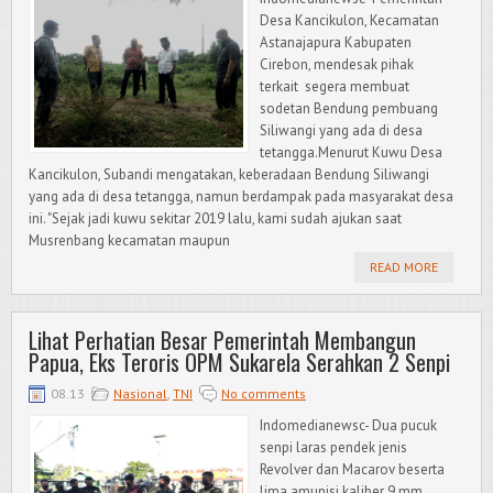
Desa Kancikulon, Kecamatan
Astanajapura Kabupaten
Cirebon, mendesak pihak
terkait segera membuat
sodetan Bendung pembuang
Siliwangi yang ada di desa
tetangga.Menurut Kuwu Desa
Kancikulon, Subandi mengatakan, keberadaan Bendung Siliwangi
yang ada di desa tetangga, namun berdampak pada masyarakat desa
ini. "Sejak jadi kuwu sekitar 2019 lalu, kami sudah ajukan saat
Musrenbang kecamatan maupun
READ MORE
Lihat Perhatian Besar Pemerintah Membangun
Papua, Eks Teroris OPM Sukarela Serahkan 2 Senpi
08.13
Nasional
,
TNI
No comments
Indomedianewsc- Dua pucuk
senpi laras pendek jenis
Revolver dan Macarov beserta
lima amunisi kaliber 9 mm