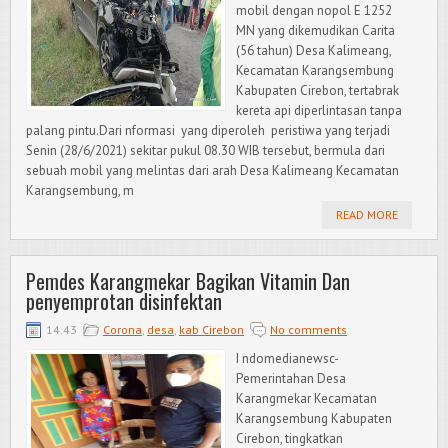
mobil dengan nopol E 1252
MN yang dikemudikan Carita
(56 tahun) Desa Kalimeang,
Kecamatan Karangsembung
Kabupaten Cirebon, tertabrak
kereta api diperlintasan tanpa
palang pintu.Dari nformasi yang diperoleh peristiwa yang terjadi
Senin (28/6/2021) sekitar pukul 08.30 WIB tersebut, bermula dari
sebuah mobil yang melintas dari arah Desa Kalimeang Kecamatan
Karangsembung, m
READ MORE
Pemdes Karangmekar Bagikan Vitamin Dan
penyemprotan disinfektan
14.43
Corona
,
desa
,
kab Cirebon
No comments
I ndomedianewsc-
Pemerintahan Desa
Karangmekar Kecamatan
Karangsembung Kabupaten
Cirebon, tingkatkan