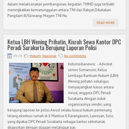
dalam melaksanakan pembangunan, kegiatan TMMD juga terbukti
meningkatkan kemanunggalan antara TNI dan Rakyat.Dikatakan
Pangdam III/Siliwangi Mayjen TNI Nu
READ MORE
Ketua LBH Wening Prihatin, Kisruh Sewa Kantor DPC
Peradi Surakarta Berujung Laporan Polisi
09.28
Hukum
,
Nasional
No comments
Indomedianewsc - Advokat
senior Sumarsoni, Ketua
Lembaga Bantuan Hukum (LBH)
Wening prihatin sekaligus
menyayangkan kasus antara
Awod, anggota DPC Peradi
Surakarta dengan induk
organisasinya sendiri, yang
berujung laporan ke polisi.Awod selaku kuasa hukum pemenang
lelang eksekusi rumah di Jl Markisa II, Karangasem, Laweyan, Solo
yang dipakai DPC Peradi Surakarta sebagai kantor sekretariat,
dilaporkan dengan dugaan melanggar pas