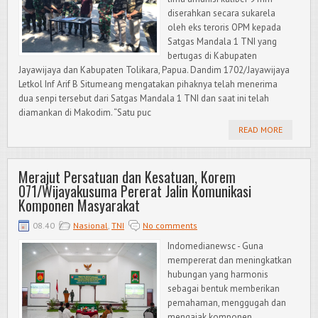
diserahkan secara sukarela
oleh eks teroris OPM kepada
Satgas Mandala 1 TNI yang
bertugas di Kabupaten
Jayawijaya dan Kabupaten Tolikara, Papua. Dandim 1702/Jayawijaya
Letkol Inf Arif B Situmeang mengatakan pihaknya telah menerima
dua senpi tersebut dari Satgas Mandala 1 TNI dan saat ini telah
diamankan di Makodim. “Satu puc
READ MORE
Merajut Persatuan dan Kesatuan, Korem
071/Wijayakusuma Pererat Jalin Komunikasi
Komponen Masyarakat
08.40
Nasional
,
TNI
No comments
Indomedianewsc - Guna
mempererat dan meningkatkan
hubungan yang harmonis
sebagai bentuk memberikan
pemahaman, menggugah dan
mengajak komponen