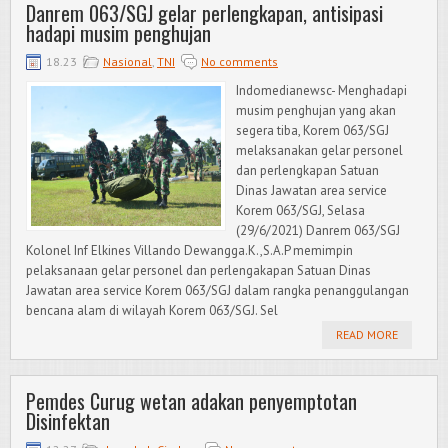
Danrem 063/SGJ gelar perlengkapan, antisipasi
hadapi musim penghujan
18.23
Nasional
,
TNI
No comments
Indomedianewsc- Menghadapi
musim penghujan yang akan
segera tiba, Korem 063/SGJ
melaksanakan gelar personel
dan perlengkapan Satuan
Dinas Jawatan area service
Korem 063/SGJ, Selasa
(29/6/2021) Danrem 063/SGJ
Kolonel Inf Elkines Villando Dewangga.K.,S.A.P memimpin
pelaksanaan gelar personel dan perlengakapan Satuan Dinas
Jawatan area service Korem 063/SGJ dalam rangka penanggulangan
bencana alam di wilayah Korem 063/SGJ. Sel
READ MORE
Pemdes Curug wetan adakan penyemptotan
Disinfektan