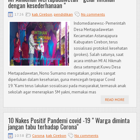
dengan kesederhanaan "
17.26
kab Cirebon
,
pendidikan
No comments
Indomedianewsc- Pemerintah
Desa Mertapadawetan
Kecamatan Astanajapura
Kabupaten Cirebon, terus
sosialisasi protokol kesehatan
(prokes). Salah satunya, saat
acara imtihan MI Al Hikmah
desa setempat.Kuwu Desa
Mertapadawetan, Nono Sumarno mengatakan, prokes sangat
diperlukan dalam keseharian, guna mencegah terpapar Covid
19. "Kami terus lakukan sosialisasi pada masyarakat, termasuk anak
sekolah agar menerapkan 5M yakni, memakai mas
READ MORE
10 Nakes Positif Pandemi covid -19 " Warga diminta
jangan tabu terhadap Corona"
10.58
Corona
,
kab Cirebon
No comments