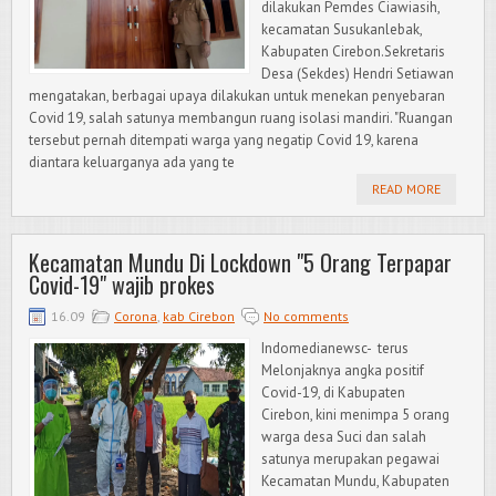
dilakukan Pemdes Ciawiasih,
kecamatan Susukanlebak,
Kabupaten Cirebon.Sekretaris
Desa (Sekdes) Hendri Setiawan
mengatakan, berbagai upaya dilakukan untuk menekan penyebaran
Covid 19, salah satunya membangun ruang isolasi mandiri. "Ruangan
tersebut pernah ditempati warga yang negatip Covid 19, karena
diantara keluarganya ada yang te
READ MORE
Kecamatan Mundu Di Lockdown "5 Orang Terpapar
Covid-19" wajib prokes
16.09
Corona
,
kab Cirebon
No comments
Indomedianewsc- terus
Melonjaknya angka positif
Covid-19, di Kabupaten
Cirebon, kini menimpa 5 orang
warga desa Suci dan salah
satunya merupakan pegawai
Kecamatan Mundu, Kabupaten