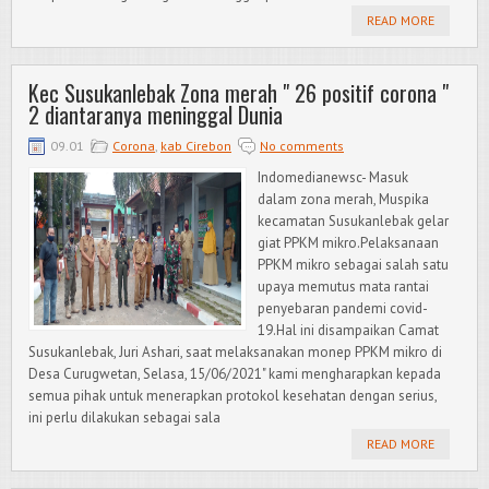
READ MORE
Kec Susukanlebak Zona merah " 26 positif corona "
2 diantaranya meninggal Dunia
09.01
Corona
,
kab Cirebon
No comments
Indomedianewsc- Masuk
dalam zona merah, Muspika
kecamatan Susukanlebak gelar
giat PPKM mikro.Pelaksanaan
PPKM mikro sebagai salah satu
upaya memutus mata rantai
penyebaran pandemi covid-
19.Hal ini disampaikan Camat
Susukanlebak, Juri Ashari, saat melaksanakan monep PPKM mikro di
Desa Curugwetan, Selasa, 15/06/2021" kami mengharapkan kepada
semua pihak untuk menerapkan protokol kesehatan dengan serius,
ini perlu dilakukan sebagai sala
READ MORE