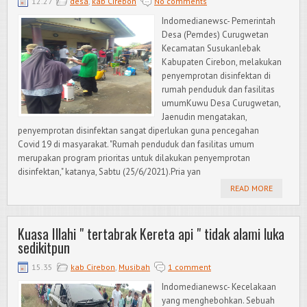
12.27
desa
,
kab Cirebon
No comments
Indomedianewsc- Pemerintah
Desa (Pemdes) Curugwetan
Kecamatan Susukanlebak
Kabupaten Cirebon, melakukan
penyemprotan disinfektan di
rumah penduduk dan fasilitas
umumKuwu Desa Curugwetan,
Jaenudin mengatakan,
penyemprotan disinfektan sangat diperlukan guna pencegahan
Covid 19 di masyarakat. "Rumah penduduk dan fasilitas umum
merupakan program prioritas untuk dilakukan penyemprotan
disinfektan," katanya, Sabtu (25/6/2021).Pria yan
READ MORE
Kuasa Illahi " tertabrak Kereta api " tidak alami luka
sedikitpun
15.35
kab Cirebon
,
Musibah
1 comment
Indomedianewsc- Kecelakaan
yang menghebohkan. Sebuah