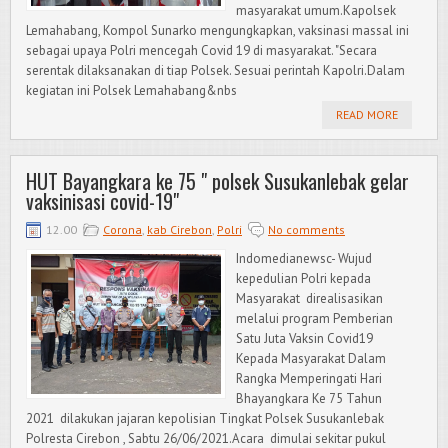
masyarakat umum.Kapolsek
Lemahabang, Kompol Sunarko mengungkapkan, vaksinasi massal ini
sebagai upaya Polri mencegah Covid 19 di masyarakat. "Secara
serentak dilaksanakan di tiap Polsek. Sesuai perintah Kapolri.Dalam
kegiatan ini Polsek Lemahabang&nbs
READ MORE
HUT Bayangkara ke 75 " polsek Susukanlebak gelar
vaksinisasi covid-19"
12.00
Corona
,
kab Cirebon
,
Polri
No comments
Indomedianewsc- Wujud
kepedulian Polri kepada
Masyarakat direalisasikan
melalui program Pemberian
Satu Juta Vaksin Covid19
Kepada Masyarakat Dalam
Rangka Memperingati Hari
Bhayangkara Ke 75 Tahun
2021 dilakukan jajaran kepolisian Tingkat Polsek Susukanlebak
Polresta Cirebon , Sabtu 26/06/2021.Acara dimulai sekitar pukul