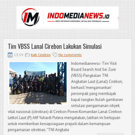
Tim VBSS Lanal Cirebon Lakukan Simulasi
13.59
kab Cirebon
No comments
Indomedianewsc- Tim Visit
Board Search And Sei Zure
(VBSS) Pangkalan TNI
Angkatan Laut (Lanal) Cirebon,
berhasil 'mengamankan'
perompak yang membajak
kapal tangker. Itulah gambaran
simulasi pengamanan obyek
vital nasional (obvitnas) di Cirebon Power.Komandan Lanal Cirebon
Letkol Laut (P) Afif Yuhardi Putera mengatakan, latihan ini bertujuan
untuk memberikan kesiapsiagaan prajurit dalam kemampuan
pengamanan obvitnas. "TNI Angkata