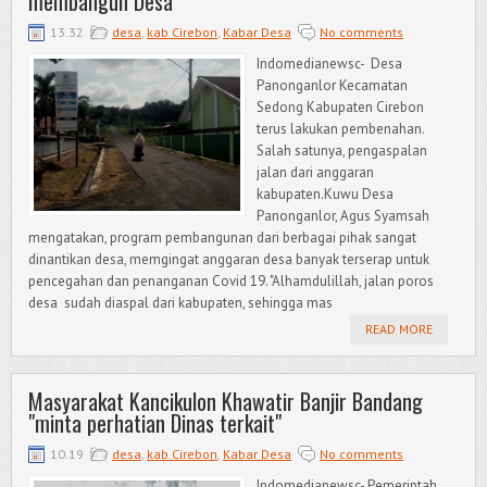
membangun Desa"
13.32
desa
,
kab Cirebon
,
Kabar Desa
No comments
Indomedianewsc- Desa
Panonganlor Kecamatan
Sedong Kabupaten Cirebon
terus lakukan pembenahan.
Salah satunya, pengaspalan
jalan dari anggaran
kabupaten.Kuwu Desa
Panonganlor, Agus Syamsah
mengatakan, program pembangunan dari berbagai pihak sangat
dinantikan desa, memgingat anggaran desa banyak terserap untuk
pencegahan dan penanganan Covid 19. "Alhamdulillah, jalan poros
desa sudah diaspal dari kabupaten, sehingga mas
READ MORE
Masyarakat Kancikulon Khawatir Banjir Bandang
"minta perhatian Dinas terkait"
10.19
desa
,
kab Cirebon
,
Kabar Desa
No comments
Indomedianewsc- Pemerintah