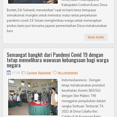
Kabupaten Cirebon.Kuwu Desa
Buntet, Edi Suhaedi, menuturkan" saat ini kami terus berupaya
semaksimal mungkin untuk memutus mata rantai penyebaran
pandemi covid-19. Selain menghimbau warga untuk menerapkan
prokes kami pun bersama jajaran pemerintahan Desa melaksanakan
bers
READ MORE
Semangat bangkit dari Pandemi Covid 19 dengan
tetap memelihara wawasan kebangsaan bagi warga
negara
17.19
Corona
,
Nasional
No comments
Indomedianewsc- Dengan
tetap melaksanakan protokol
kesehatan, Korem 063/SGJ
dengan Ster Mabes TNI
menggelar penyuluhan dalam
rangka Serbuan Teritorial TA
2021 di Desa Cidahu Kec
Cidahu Kab Kuningan,Rabu