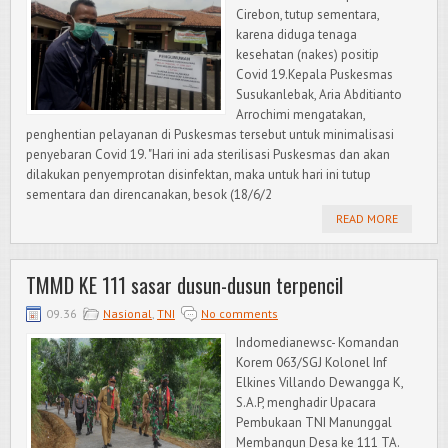
Cirebon, tutup sementara,
karena diduga tenaga
kesehatan (nakes) positip
Covid 19.Kepala Puskesmas
Susukanlebak, Aria Abditianto
Arrochimi mengatakan,
penghentian pelayanan di Puskesmas tersebut untuk minimalisasi
penyebaran Covid 19. "Hari ini ada sterilisasi Puskesmas dan akan
dilakukan penyemprotan disinfektan, maka untuk hari ini tutup
sementara dan direncanakan, besok (18/6/2
READ MORE
TMMD KE 111 sasar dusun-dusun terpencil
09.36
Nasional
,
TNI
No comments
Indomedianewsc- Komandan
Korem 063/SGJ Kolonel Inf
Elkines Villando Dewangga K,
S.A.P, menghadir Upacara
Pembukaan TNI Manunggal
Membangun Desa ke 111 TA.