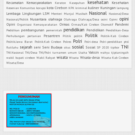
kesehatan
Kecamatan
Kemasyarakatan
Kesehatan
Keraton Kasepuhan
kota Cirebon
kuliner
Kuningan
Kesenian
Komunitas
korupsi
KPK
kriminal
lampung
Nasional
Lembaga
Lingkungan
LSM
Menteri
Munjul
Musibah
Nasional/Desa
opini
Nusantara
olahraga
Nasional/Politik
Olahraga
Olahraga/Desa
ooini
Opimi
Opini
Ormas
Pandemi
Organisasi Kemasyarakatan
Ormas/Kab Cirebon
Otomotif
pendidikan
pembangunan
Pendidikan
Pedidikan
pemerintah
Pendidikan-Desa
Politik
Pesantren
Perhubungan
pertanian
Pilitik
politik
Politik-Kab Cirebon
Polri
Politik.Jawa Barat
Politik.Kab Cirebon
Polres
Polri-desa
Polri-pendidikan
ptsl
sosial
TNI
sejarah
seni
Seni Budaya
Sosial
Rutilahu
situs
SP 2020
tipikor
Vaksin
TNI.Nasional
TNI/Desa
TNI/Polri
turnamen
umum
Usaha
wahyu tjiptaningsih
wisata
Wisata-desa
wakil bupati cirebon
Wakil Rakyat
Wisata
Wisata-Kab Cirebon
Wisata/Desa