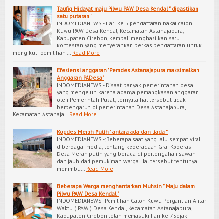
Taufiq Hidayat maju Pilwu PAW Desa Kendal " dipastikan
satu putaran '
INDOMEDIANEWS - Hari ke 5 pendaftaran bakal calon
Kuwu PAW Desa Kendal, Kecamatan Astanajapura,
Kabupaten Cirebon, kembali menghasilkan satu
kontestan yang menyerahkan berkas pendaftaran untuk
mengikuti pemilihan …
Read More
Efesiensi anggaran "Pemdes Astanajapura maksimalkan
Anggaran PADesa"
INDOMEDIANEWS - Disaat banyak pemerintahan desa
yang mengeluh karena adanya pemangkasan anggaran
oleh Pemerintah Pusat, ternyata hal tersebut tidak
berpengaruh di pemerintahan Desa Astanajapura,
Kecamatan Astanaja…
Read More
Kopdes Merah Putih " antara ada dan tiada "
INDOMEDIANEWS -;Beberapa saat yang lalu sempat viral
diberbagai media, tentang keberadaan Grai Koperasi
Desa Merah putih yang berada di pertengahan sawah
dan jauh dari pemukiman warga.Hal tersebut tentunya
menimbu…
Read More
Beberapa Warga menghantarkan Muhsin " Maju dalam
Pilwu PAW Desa Kendal "
INDOMEDIANEWS -Pemilihan Calon Kuwu Pergantian Antar
Waktu ( PAW ) Desa Kendal, Kecamatan Astanajapura,
Kabupaten Cirebon telah memasuki hari ke 7 sejak