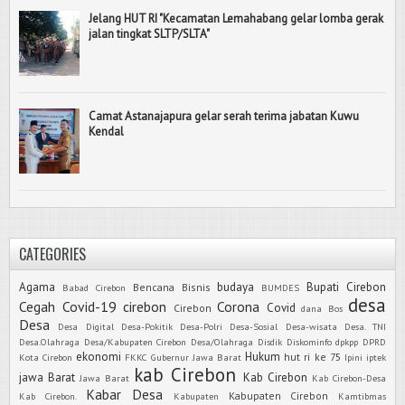
Jelang HUT RI "Kecamatan Lemahabang gelar lomba gerak
jalan tingkat SLTP/SLTA"
Camat Astanajapura gelar serah terima jabatan Kuwu
Kendal
CATEGORIES
Agama
budaya
Bupati Cirebon
Bencana
Bisnis
Babad Cirebon
BUMDES
desa
Cegah Covid-19
cirebon
Corona
Covid
Cirebon
dana Bos
Desa
Desa Digital
Desa-Pokitik
Desa-Polri
Desa-Sosial
Desa-wisata
Desa. TNI
Desa.Olahraga
Desa/Kabupaten Cirebon
Desa/Olahraga
Disdik
Diskominfo
dpkpp
DPRD
ekonomi
Hukum
hut ri ke 75
Kota Cirebon
FKKC
Gubernur Jawa Barat
Ipini
iptek
kab Cirebon
jawa Barat
Kab Cirebon
Jawa Barat
Kab Cirebon-Desa
Kabar Desa
Kabupaten Cirebon
Kab Cirebon.
Kabupaten
Kamtibmas