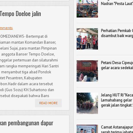
Nadran "Pesta Laut
Tempo Doeloe jalin
omments
Perhatian Pemkab 
disambut baik war
OMEDIANEWS- Bertempat di
iaman mantan Komandan Banser,
aelani Sujai, para mantan Pimpinan
 anggota Banser Tempo Doeloe,
ggelar pertemuan dan silaturahmi
Petani Desa Cipeuj
am rangka memperingati Hari Santri
gelar acara sedek
 menyambut tiga abad Pondok
tet Pesantren, Kabupaten
ebon.Hadir dalam acara tersebut
hdi (Gus Sozu) KH.Suhartono dan
Jelang HUT RI "Ke
sebut disepakati bahwa Bans
Lemahabang gelar
READ MORE
gerak jalan tingkat
kan pembangunan dapur
Camat Astanajapur
serah terima jaba