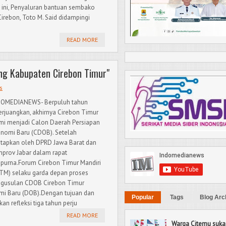
i ini, Penyaluran bantuan sembako
irebon, Toto M. Said didampingi
-
READ MORE
ng Kabupaten Cirebon Timur"
s
DOMEDIANEWS- Berpuluh tahun
erjuangkan, akhirnya Cirebon Timur
mi menjadi Calon Daerah Persiapan
nomi Baru (CDOB). Setelah
etapkan oleh DPRD Jawa Barat dan
prov Jabar dalam rapat
ipurna.Forum Cirebon Timur Mandiri
TM) selaku garda depan proses
gusulan CDOB Cirebon Timur
omi Baru (DOB).Dengan tujuan dan
Popular
Tags
Blog Arc
n refleksi tiga tahun perju
READ MORE
Warga Citemu suka