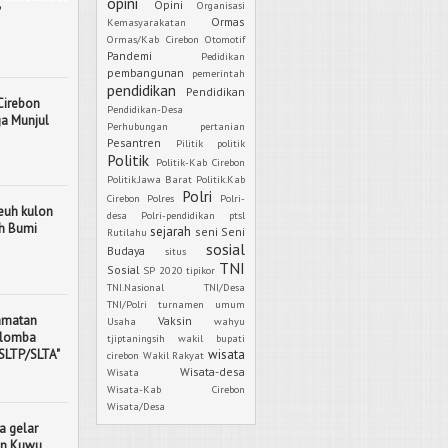
opini
Opini
Organisasi
"
Ormas
Kemasyarakatan
Ormas/Kab Cirebon
Otomotif
Pandemi
Pedidikan
pembangunan
pemerintah
pendidikan
Pendidikan
Cirebon
Pendidikan-Desa
ga Munjul
Perhubungan
pertanian
Pesantren
Pilitik
politik
Politik
Politik-Kab Cirebon
Politik.Jawa Barat
Politik.Kab
Polri
Cirebon
Polres
Polri-
euh kulon
desa
Polri-pendidikan
ptsl
ah Bumi
sejarah
seni
Seni
Rutilahu
sosial
Budaya
situs
TNI
Sosial
SP 2020
tipikor
TNI.Nasional
TNI/Desa
TNI/Polri
turnamen
umum
camatan
Vaksin
Usaha
wahyu
 lomba
tjiptaningsih
wakil bupati
 SLTP/SLTA"
wisata
cirebon
Wakil Rakyat
Wisata-desa
Wisata
Wisata-Kab Cirebon
Wisata/Desa
a gelar
tan Kuwu