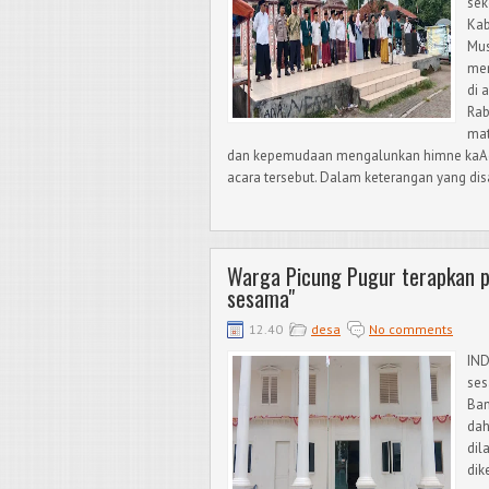
sek
Kab
Mus
men
di 
Rab
mat
dan kepemudaan mengalunkan himne ka
acara tersebut. Dalam keterangan yang d
Warga Picung Pugur terapkan p
sesama"
12.40
desa
No comments
IND
ses
Ban
dah
dil
dik