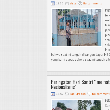
11.52
desa
No comments
IND
ter
mak
Mer
jap
pih
set
sal
Mer
bahwa saat ini tengah dibangun dapur MBG d
yang kami dapat, bahwa saat ini tengah d
Peringatan Hari Santri " memat
Nasionalisme"
18.07
kab Cirebon
No comment
IN
San