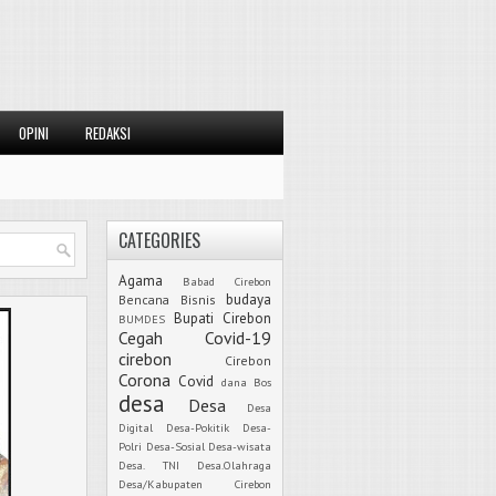
OPINI
REDAKSI
CATEGORIES
Agama
Babad Cirebon
budaya
Bencana
Bisnis
Bupati Cirebon
BUMDES
Cegah Covid-19
cirebon
Cirebon
Corona
Covid
dana Bos
desa
Desa
Desa
Digital
Desa-Pokitik
Desa-
Polri
Desa-Sosial
Desa-wisata
Desa. TNI
Desa.Olahraga
Desa/Kabupaten Cirebon