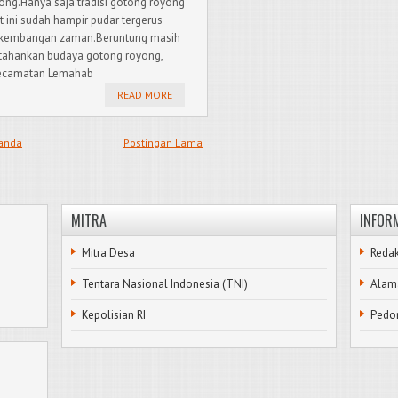
ong.Hanya saja tradisi gotong royong
t ini sudah hampir pudar tergerus
kembangan zaman.Beruntung masih
ahankan budaya gotong royong,
 kecamatan Lemahab
READ MORE
anda
Postingan Lama
MITRA
INFOR
Mitra Desa
Redak
Tentara Nasional Indonesia (TNI)
Alam
Kepolisian RI
Pedo