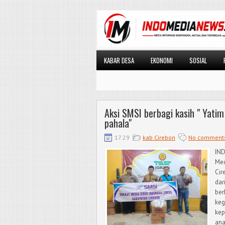
KABAR DESA
EKONOMI
SOSIAL
Aksi SMSI berbagi kasih " Yati
pahala"
17.29
kab Cirebon
No comment
IND
Med
Cir
dar
ber
keg
kep
ana