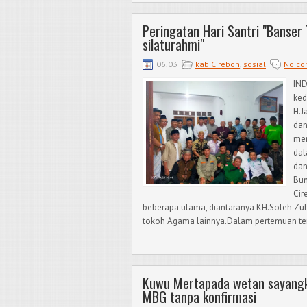
Peringatan Hari Santri "Banser 
silaturahmi"
06.03
kab Cirebon
,
sosial
No c
IND
ked
H.J
dan
men
dal
dan
Bun
Cir
beberapa ulama, diantaranya KH.Soleh Zu
tokoh Agama lainnya.Dalam pertemuan ter
Kuwu Mertapada wetan sayang
MBG tanpa konfirmasi