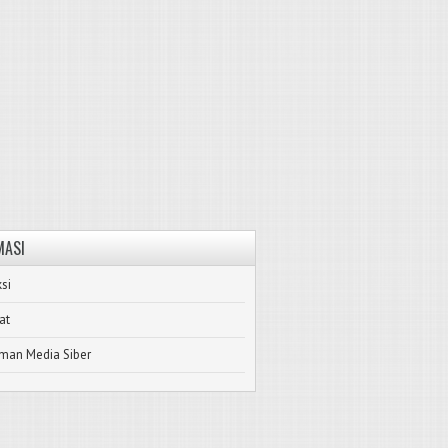
MASI
si
at
man Media Siber