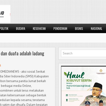
POLITIK
BUDAYA
KESEHATAN
PENDIDIKAN
BISNIS
NASIONAL
m dan duafa adalah ladang
s
OMEDIANEWS - aksi sosial Serikat
ia Siber Indonedia (SMSI) Kabupaten
ebon bersama panitia Jumat berkah
i berbagai media Online,
komitmen untuk terus melakukan
iatan kebersamaan sebagai bentuk
edulian kepada sesama, terutama
k yatim dan dhuafa. Dalam kegiatan