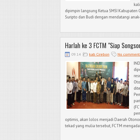
kal
dipimpin langsung Ketua SMSI Kabupaten C
Suripto dan Budi dengan mendatangi anak
Harlah ke 3 FCTM "Siap Songso
09.14
kab Cirebon
No comment
IN
dip
res
Oto
dit
Pem
par
(FC
pen
optimis, akan lolos menjadi Daerah Oton
tekad yang mulia tersebut, FCTM mengadaka