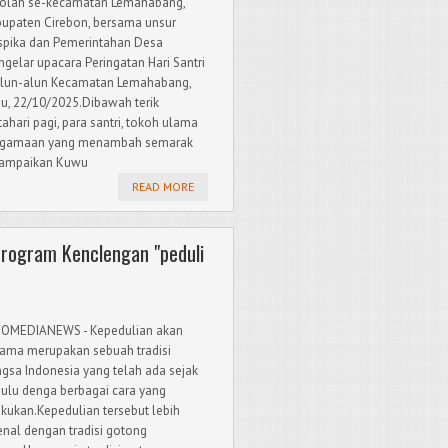
olah se-kecamatan Lemahabang,
upaten Cirebon, bersama unsur
pika dan Pemerintahan Desa
gelar upacara Peringatan Hari Santri
alun-alun Kecamatan Lemahabang,
u, 22/10/2025.Dibawah terik
ahari pagi, para santri, tokoh ulama
Agamaan yang menambah semarak
isampaikan Kuwu
READ MORE
rogram Kenclengan "peduli
OMEDIANEWS - Kepedulian akan
ama merupakan sebuah tradisi
gsa Indonesia yang telah ada sejak
ulu denga berbagai cara yang
akukan.Kepedulian tersebut lebih
enal dengan tradisi gotong