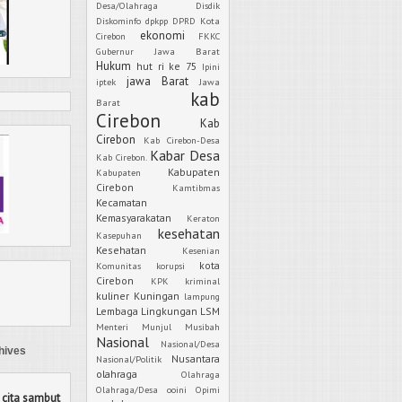
Desa/Olahraga
Disdik
Diskominfo
dpkpp
DPRD Kota
ekonomi
Cirebon
FKKC
Gubernur Jawa Barat
Hukum
hut ri ke 75
Ipini
jawa Barat
iptek
Jawa
kab
Barat
Cirebon
Kab
Cirebon
Kab Cirebon-Desa
Kabar Desa
Kab Cirebon.
Kabupaten
Kabupaten
Cirebon
Kamtibmas
Kecamatan
Kemasyarakatan
Keraton
kesehatan
Kasepuhan
Kesehatan
Kesenian
kota
Komunitas
korupsi
Cirebon
KPK
kriminal
kuliner
Kuningan
lampung
Lembaga
Lingkungan
LSM
Menteri
Munjul
Musibah
Nasional
Nasional/Desa
hives
Nusantara
Nasional/Politik
olahraga
Olahraga
Olahraga/Desa
ooini
Opimi
 cita sambut