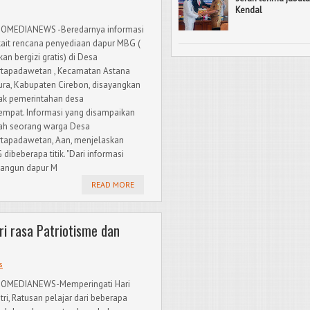
Kendal
OMEDIANEWS -Beredarnya informasi
kait rencana penyediaan dapur MBG (
an bergizi gratis) di Desa
tapadawetan , Kecamatan Astana
ura, Kabupaten Cirebon, disayangkan
ak pemerintahan desa
empat. Informasi yang disampaikan
ah seorang warga Desa
tapadawetan, Aan, menjelaskan
ibeberapa titik. "Dari informasi
ibangun dapur M
READ MORE
ri rasa Patriotisme dan
s
DOMEDIANEWS-Memperingati Hari
tri, Ratusan pelajar dari beberapa